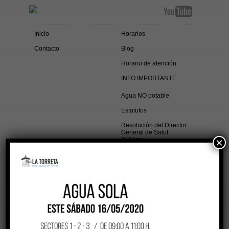
Inicio
Horarios
Contacto
Blog
Horario de atención
INFO IMPORTANTE
Agua NO potable
Estatutos
Resolución del Director
General de Salut
Pública
×
agua-sola_06