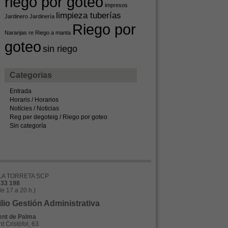
riego por goteo
impresos
limpieza tuberías
Jardinero
Jardinería
Riego por
Naranjas
re
Riego a manta
goteo
sin riego
Categorias
Entrada
Horaris / Horarios
Notícies / Noticias
Reg per degoteig / Riego por goteo
Sin categoría
A TORRETA SCP
533 198
de 17 a 20 h.)
lio Gestión Administrativa
nt de Palma
t Cristòfol, 63