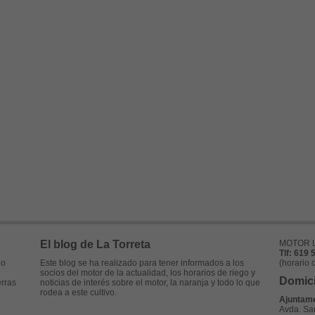
El blog de La Torreta
MOTOR L
Tlf: 619 
no
Este blog se ha realizado para tener informados a los
(horario 
socios del motor de la actualidad, los horarios de riego y
Domici
rras
noticias de interés sobre el motor, la naranja y todo lo que
rodea a este cultivo.
Ajuntame
Avda. San