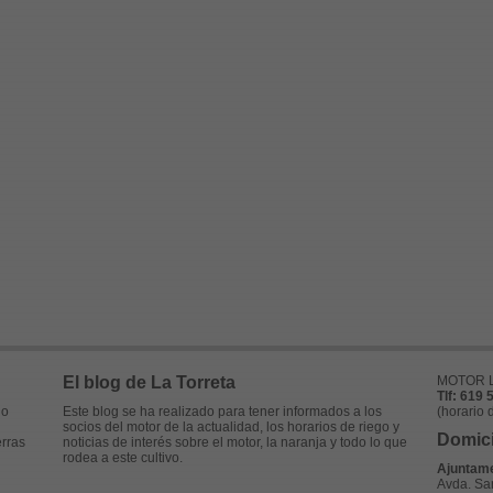
El blog de La Torreta
MOTOR L
Tlf: 619 
no
Este blog se ha realizado para tener informados a los
(horario 
socios del motor de la actualidad, los horarios de riego y
Domici
rras
noticias de interés sobre el motor, la naranja y todo lo que
rodea a este cultivo.
Ajuntame
Avda. San