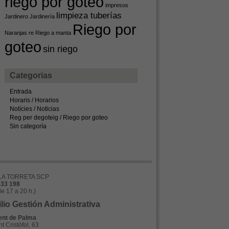
riego por goteo
impresos
limpieza tuberías
Jardinero
Jardinería
Riego por
Naranjas
re
Riego a manta
goteo
sin riego
Categorias
Entrada
Horaris / Horarios
Notícies / Noticias
Reg per degoteig / Riego por goteo
Sin categoría
A TORRETA SCP
533 198
de 17 a 20 h.)
lio Gestión Administrativa
nt de Palma
t Cristòfol, 63